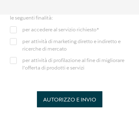
L’interessato, acquisite le informazioni dal Titolare,
autorizza al trattamento dei propri dati personali per
le seguenti finalità:
per accedere al servizio richiesto
*
per attività di marketing diretto e indiretto e
ricerche di mercato
per attività di profilazione al fine di migliorare
l’offerta di prodotti e servizi
AUTORIZZO E INVIO