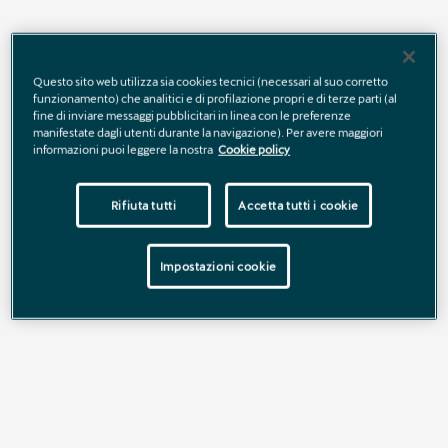
Questo sito web utilizza sia cookies tecnici (necessari al suo corretto
funzionamento) che analitici e di profilazione propri e di terze parti (al
Nominativo sede preferita
*
fine di inviare messaggi pubblicitari in linea con le preferenze
manifestate dagli utenti durante la navigazione). Per avere maggiori
informazioni puoi leggere la nostra
Cookie policy
Rifiuta tutti
Accetta tutti i cookie
Nome
*
Impostazioni cookie
Cognome
*