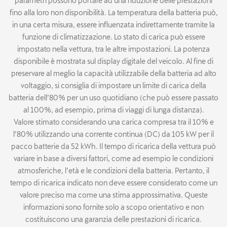
parametri possono portare ad una riduzione delle prestazioni
fino alla loro non disponibilità. La temperatura della batteria può,
in una certa misura, essere influenzata indirettamente tramite la
funzione di climatizzazione. Lo stato di carica può essere
impostato nella vettura, tra le altre impostazioni. La potenza
disponibile è mostrata sul display digitale del veicolo. Al fine di
preservare al meglio la capacità utilizzabile della batteria ad alto
voltaggio, si consiglia di impostare un limite di carica della
batteria dell’80% per un uso quotidiano (che può essere passato
al 100%, ad esempio, prima di viaggi di lunga distanza).
Valore stimato considerando una carica compresa tra il 10% e
l’80% utilizzando una corrente continua (DC) da 105 kW per il
pacco batterie da 52 kWh. Il tempo di ricarica della vettura può
variare in base a diversi fattori, come ad esempio le condizioni
atmosferiche, l’età e le condizioni della batteria. Pertanto, il
tempo di ricarica indicato non deve essere considerato come un
valore preciso ma come una stima approssimativa. Queste
informazioni sono fornite solo a scopo orientativo e non
costituiscono una garanzia delle prestazioni di ricarica.