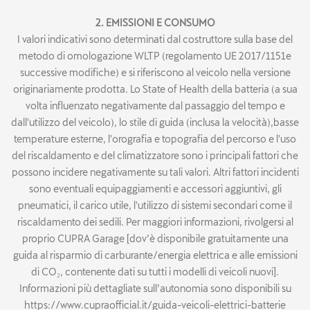
2. EMISSIONI E CONSUMO
I valori indicativi sono determinati dal costruttore sulla base del
metodo di omologazione WLTP (regolamento UE 2017/1151e
successive modifiche) e si riferiscono al veicolo nella versione
originariamente prodotta. Lo State of Health della batteria (a sua
volta influenzato negativamente dal passaggio del tempo e
dall'utilizzo del veicolo), lo stile di guida (inclusa la velocità),basse
temperature esterne, l'orografia e topografia del percorso e l'uso
del riscaldamento e del climatizzatore sono i principali fattori che
possono incidere negativamente su tali valori. Altri fattori incidenti
sono eventuali equipaggiamenti e accessori aggiuntivi, gli
pneumatici, il carico utile, l'utilizzo di sistemi secondari come il
riscaldamento dei sedili. Per maggiori informazioni, rivolgersi al
proprio CUPRA Garage [dov’è disponibile gratuitamente una
guida al risparmio di carburante/energia elettrica e alle emissioni
di CO₂, contenente dati su tutti i modelli di veicoli nuovi].
Informazioni più dettagliate sull’autonomia sono disponibili su
https://www.cupraofficial.it/guida-veicoli-elettrici-batterie