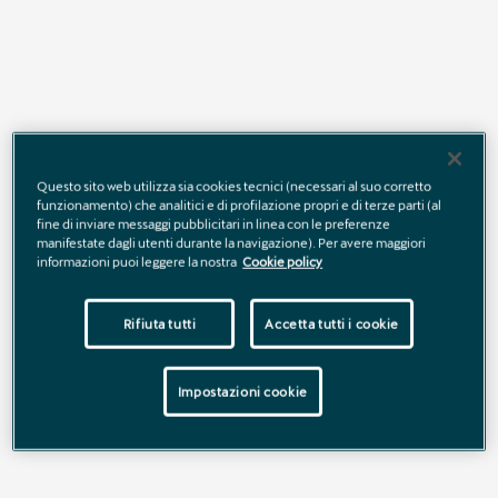
Questo sito web utilizza sia cookies tecnici (necessari al suo corretto
funzionamento) che analitici e di profilazione propri e di terze parti (al
OGNI DETTAGLIO ACCENDE L'EMOZIONE
OLT
fine di inviare messaggi pubblicitari in linea con le preferenze
manifestate dagli utenti durante la navigazione). Per avere maggiori
Lasciati conquistare dall'illuminazione posteriore a LED e da
A bo
informazioni puoi leggere la nostra
Cookie policy
una tecnologia avanzata integrata in un design innovativo.
tecn
Rifiuta tutti
Accetta tutti i cookie
Impostazioni cookie