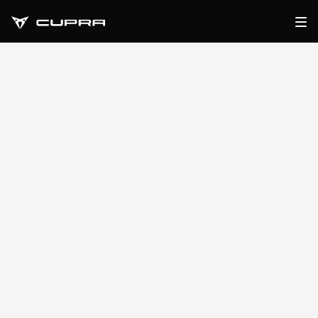
CUPRA Raval
CUPRA RAVAL
Nata per portarti oltre i confini e le definizioni.