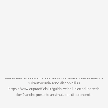
2017/1151e successive modifiche) e si riferiscono al veicolo nella
versione originariamente prodotta. Lo State of Health della
batteria (a sua volta influenzato negativamente dal passaggio del
tempo e dall'utilizzo del veicolo), lo stile di guida (inclusa la
velocità), basse temperature esterne, l'orografia e topografia del
percorso e l'uso del riscaldamento e del climatizzatore sono i
principali fattori che possono incidere negativamente su tali
valori. Altri fattori incidenti sono eventuali equipaggiamenti e
accessori aggiuntivi, gli pneumatici, il carico utile, l'utilizzo di
sistemi secondari come il riscaldamento dei sedili. Per maggiori
informazioni, rivolgersi al proprio CUPRA Garage, dov’è
disponibile gratuitamente una guida al risparmio di
carburante/energia elettrica e alle emissioni di CO₂, contenente
dati su tutti i modelli di veicoli nuovi. Informazioni più dettagliate
sull’autonomia sono disponibili su
https://www.cupraofficial.it/guida-veicoli-elettrici-batterie
dov’è anche presente un simulatore di autonomia.