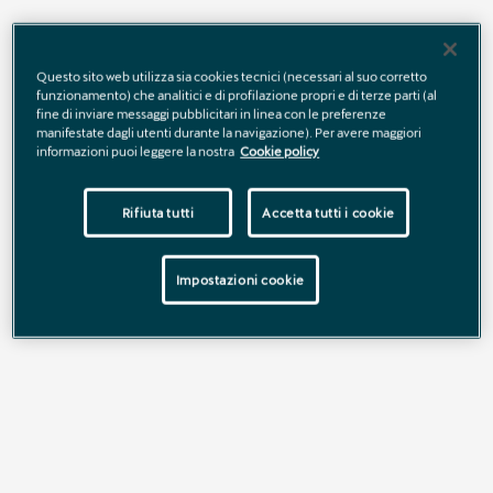
Tua da € 44.500
. Prezzo di listino € 47.760 (chiavi in mano,
comprensivo di 2 anni di garanzia aggiuntiva oppure fino ad un
Questo sito web utilizza sia cookies tecnici (necessari al suo corretto
massimo di 40.000 km totali; IPT esclusa), prezzo
funzionamento) che analitici e di profilazione propri e di terze parti (al
promozionato € 44.500. Offerta valida fino al 31/08/2026.
fine di inviare messaggi pubblicitari in linea con le preferenze
manifestate dagli utenti durante la navigazione). Per avere maggiori
informazioni puoi leggere la nostra
Cookie policy
Scopri tutti i dettagli
Rifiuta tutti
Accetta tutti i cookie
Impostazioni cookie