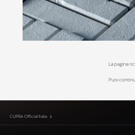
La pagina ric
Puoi continua
CUPRA Official Italia