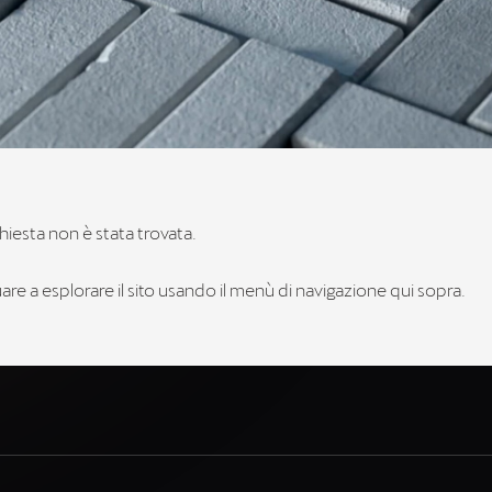
hiesta non è stata trovata.
re a esplorare il sito usando il menù di navigazione qui sopra.