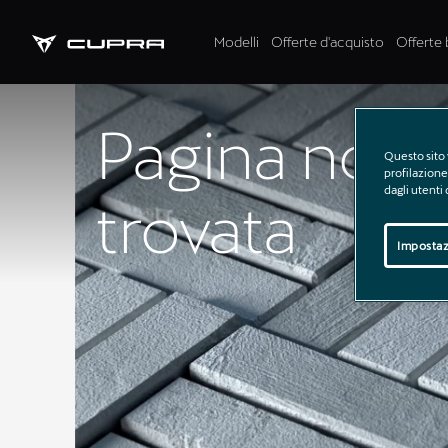
Modelli
Offerte d'acquisto
Offerte 
Pagina non
Questo sito 
profilazione 
dagli utenti
trovata
Impostaz