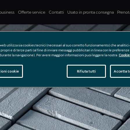
business
Offerte service
Contatti
Usato in pronta consegna
Prenot
web utilizza sia cookies tecnici (necessari al suo corretto funzionamento) che analitici 
propri e di terze parti (al fine di inviare messaggi pubblicitari in linea con le preferenz
 durante la navigazione). Per avere maggiori informazioni puoi leggere la nostra
Cookie 
ioni cookie
Rifiuta tutti
Accetta tu