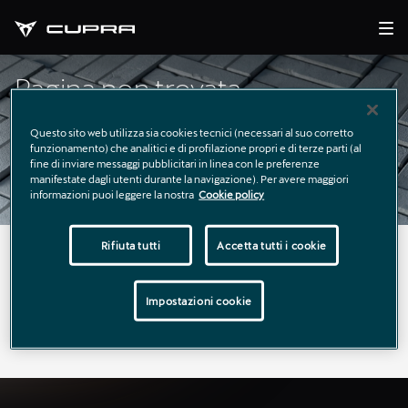
Pagina non trovata
Questo sito web utilizza sia cookies tecnici (necessari al suo corretto
funzionamento) che analitici e di profilazione propri e di terze parti (al
fine di inviare messaggi pubblicitari in linea con le preferenze
manifestate dagli utenti durante la navigazione). Per avere maggiori
informazioni puoi leggere la nostra
Cookie policy
Rifiuta tutti
Accetta tutti i cookie
La pagina richiesta non è stata trovata.
Puoi continuare a esplorare il sito usando il menù di
Impostazioni cookie
navigazione qui sopra.