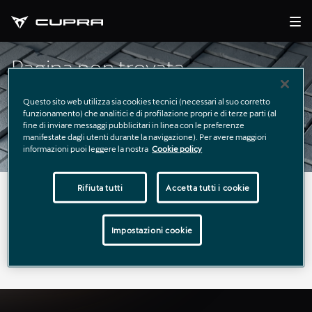
Pagina non trovata
Questo sito web utilizza sia cookies tecnici (necessari al suo corretto
funzionamento) che analitici e di profilazione propri e di terze parti (al
fine di inviare messaggi pubblicitari in linea con le preferenze
manifestate dagli utenti durante la navigazione). Per avere maggiori
informazioni puoi leggere la nostra
Cookie policy
Rifiuta tutti
Accetta tutti i cookie
La pagina richiesta non è stata trovata.
Puoi continuare a esplorare il sito usando il menù di
Impostazioni cookie
navigazione qui sopra.