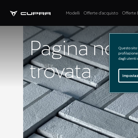
Modelli
Offerte d'acquisto
Offerte 
Pagina non
Questo sito 
profilazione 
dagli utenti
trovata
Impostaz