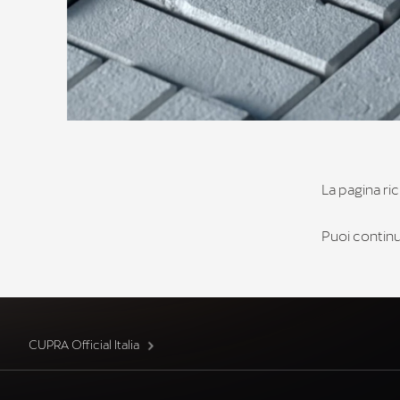
La pagina ric
Puoi continua
CUPRA Official Italia