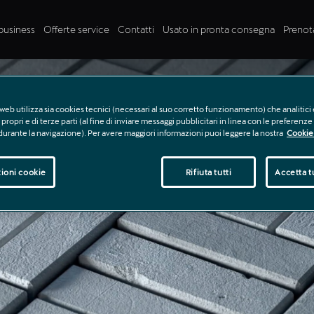
business
Offerte service
Contatti
Usato in pronta consegna
Prenot
web utilizza sia cookies tecnici (necessari al suo corretto funzionamento) che analitici 
propri e di terze parti (al fine di inviare messaggi pubblicitari in linea con le preferenz
 durante la navigazione). Per avere maggiori informazioni puoi leggere la nostra
Cookie 
ioni cookie
Rifiuta tutti
Accetta tu