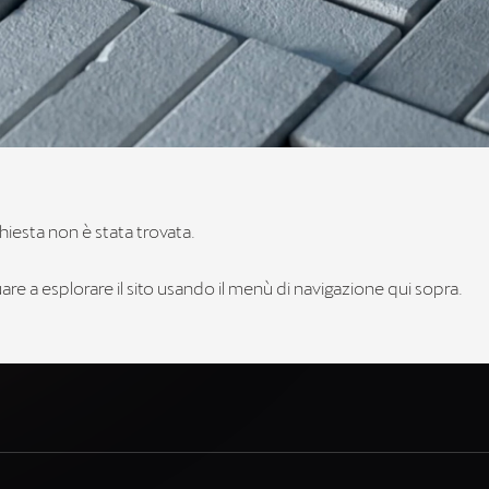
hiesta non è stata trovata.
re a esplorare il sito usando il menù di navigazione qui sopra.