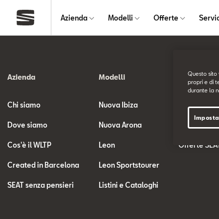
Azienda
Modelli
Offerte
Servi
Questo sito 
Azienda
Modelli
Offerte
propri e di t
durante la n
Chi siamo
Nuova Ibiza
Offerte SEA
Imposta
Dove siamo
Nuova Arona
Offerte SEA
Cos'è il WLTP
Leon
Offerte SEA
Created in Barcelona
Leon Sportstourer
SEAT senza pensieri
Listini e Cataloghi