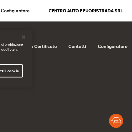
Configuratore
CENTRO AUTO E FUORISTRADA SRL
 di profilazione
SEAT Usato Certificato
Contatti
Configuratore
 dagli utenti
tti i cookie
Test