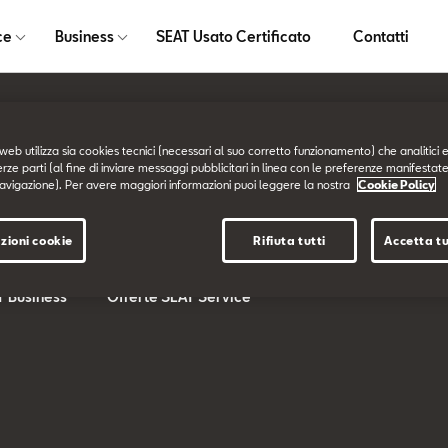
ce
Business
SEAT Usato Certificato
Contatti
web utilizza sia cookies tecnici (necessari al suo corretto funzionamento) che analitici e
Service
Business
erze parti (al fine di inviare messaggi pubblicitari in linea con le preferenze manifestate
avigazione). Per avere maggiori informazioni puoi leggere la nostra
Cookie Policy
T
SEAT Service
SEAT for BUSINESS
zioni cookie
Rifiuta tutti
Accetta tu
T Service
I nostri Servizi
Offerte SEAT Business
T Business
Offerte SEAT Service