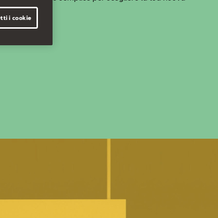
 rinunce.
tti i cookie