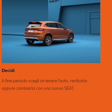
Decidi
A fine periodo scegli se tenere l’auto, restituirla
oppure cambiarla con una nuova SEAT.