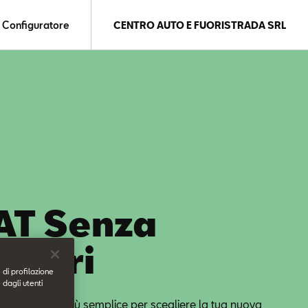
Configuratore
CENTRO AUTO E FUORISTRADA SRL
AT Senza
nsieri
 di profilazione
 dagli utenti
ne d’acquisto più semplice per scegliere la tua nuova