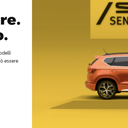
re.
o.
odelli
può essere