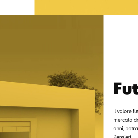
Fu
Il valore f
mercato do
anni, potra
Pensieri.