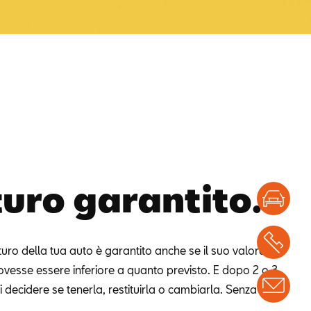
turo garantito.
Test
Chi
uturo della tua auto è garantito anche se il suo valore di
vesse essere inferiore a quanto previsto. E dopo 2 o 3
Info
i decidere se tenerla, restituirla o cambiarla. Senza