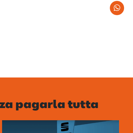
Wha
za pagarla tutta