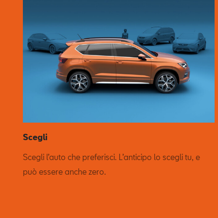
Scegli
Scegli l’auto che preferisci. L’anticipo lo scegli tu, e
può essere anche zero.