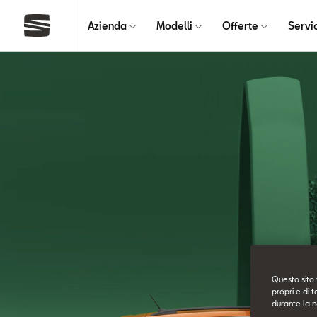
Azienda
Modelli
Offerte
Servi
Questo sito 
propri e di t
durante la n