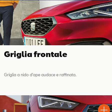
Griglia frontale
Griglia a nido d'ape audace e raffinata.
Test
Chiama
Informaz
WhatsA
Drive