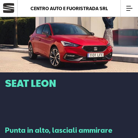
CENTRO AUTO E FUORISTRADA SRL
Azienda
Modelli
Offerte
SEAT LEON
Service
Business
SEAT Usato Certificato
Punta in alto, lasciali ammirare