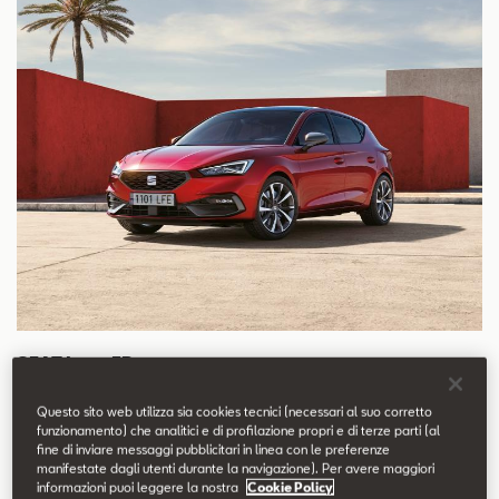
SEAT Leon FR
Il massimo della sportività
Questo sito web utilizza sia cookies tecnici (necessari al suo corretto
funzionamento) che analitici e di profilazione propri e di terze parti (al
fine di inviare messaggi pubblicitari in linea con le preferenze
manifestate dagli utenti durante la navigazione). Per avere maggiori
informazioni puoi leggere la nostra
Cookie Policy