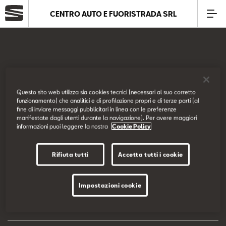
CENTRO AUTO E FUORISTRADA SRL
Azienda
Modelli
SEAT Italia
Questo sito web utilizza sia cookies tecnici (necessari al suo corretto
funzionamento) che analitici e di profilazione propri e di terze parti (al
Offerte
fine di inviare messaggi pubblicitari in linea con le preferenze
Prova su strada
manifestate dagli utenti durante la navigazione). Per avere maggiori
informazioni puoi leggere la nostra
Cookie Policy
Service
Configuratore
Rifiuta tutti
Accetta tutti i cookie
Business
EU Data Act
Impostazioni cookie
SEAT Usato Certificato
Dichiarazione di accessibilità