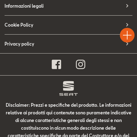
Contatti
Informazioni legali
Configuratore
Test
Cookie Policy
Chiama
Informaz
WhatsA
Drive
Privacy policy
Disclaimer: Prezzi e specifiche del prodotto. Le informazioni
relative ai prodotti qui contenute sono puramente indicative
di alcune caratteristiche generali degli stessi e non
costituiscono in alcun modo descrizione delle
caratteristiche specifiche da parte del Costruttore e/o del