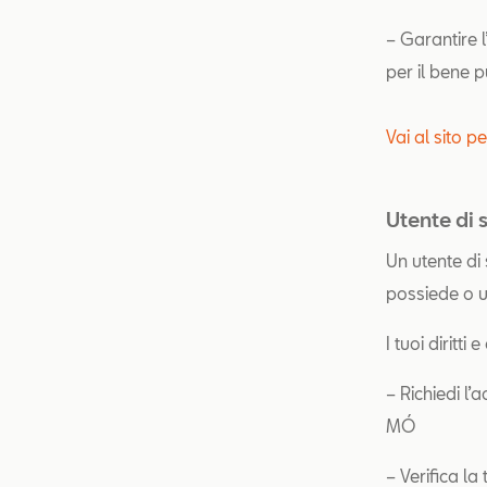
– Garantire l
per il bene p
Vai al sito p
Utente di
Un utente di
possiede o ut
I tuoi diritti 
– Richiedi l’
MÓ
– Verifica la 