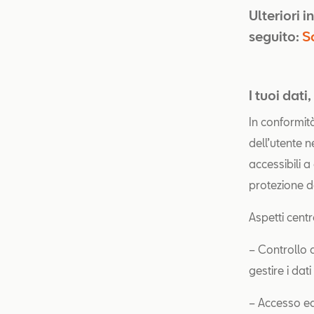
Ulteriori i
seguito:
Sc
I tuoi dati, 
In conformità
dell’utente n
accessibili a
protezione de
Aspetti centr
– Controllo d
gestire i dat
– Accesso equ