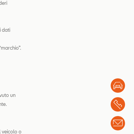
deri
 dati
 “marchio”.
Test
vuto un
nte.
Chi
Info
l veicolo o