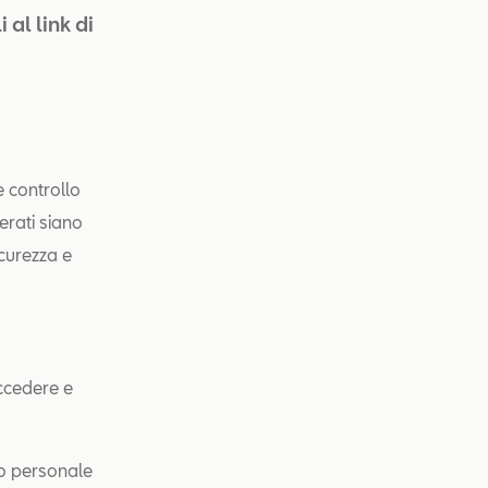
 al link di
e controllo
erati siano
icurezza e
accedere e
so personale