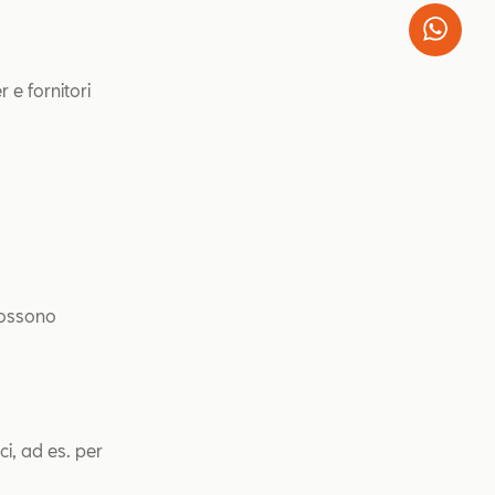
Wha
 e fornitori
 possono
ci, ad es. per