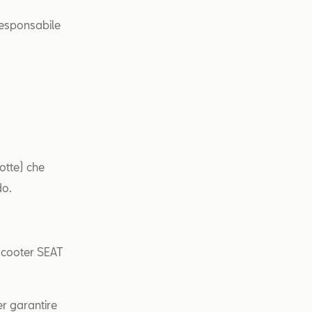
 responsabile
otte) che
do.
 scooter SEAT
per garantire