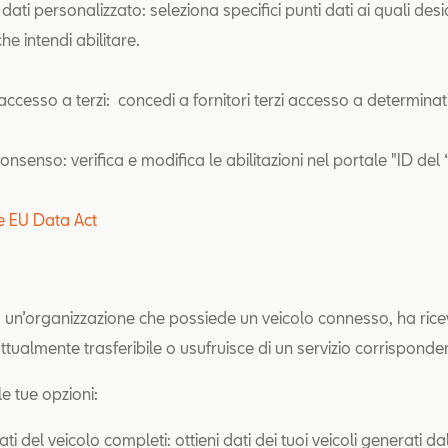
dati personalizzato: seleziona specifici punti dati ai quali desi
e intendi abilitare.
’accesso a terzi: concedi a fornitori terzi accesso a determinati
 consenso: verifica e modifica le abilitazioni nel portale "ID del
le EU Data Act
 un’organizzazione che possiede un veicolo connesso, ha rice
attualmente trasferibile o usufruisce di un servizio corrisponde
e le tue opzioni:
ti del veicolo completi: ottieni dati dei tuoi veicoli generati da