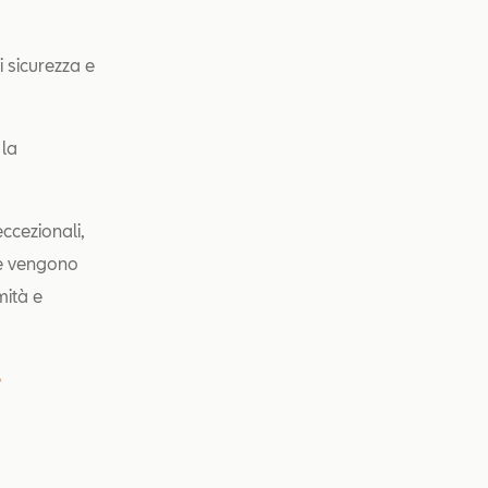
i sicurezza e
 la
ccezionali,
te vengono
mità e
e