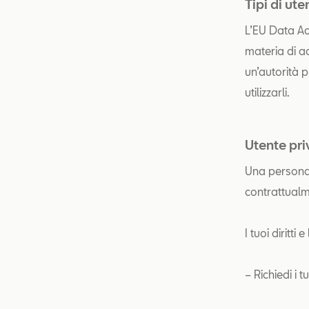
Tipi di ute
L’EU Data Act 
materia di ac
un’autorità p
utilizzarli.
Utente pri
Una persona f
contrattualme
I tuoi diritti 
– Richiedi i t