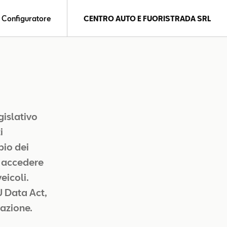
Configuratore
CENTRO AUTO E FUORISTRADA SRL
islativo
i
bio dei
i accedere
veicoli.
U Data Act,
vazione.