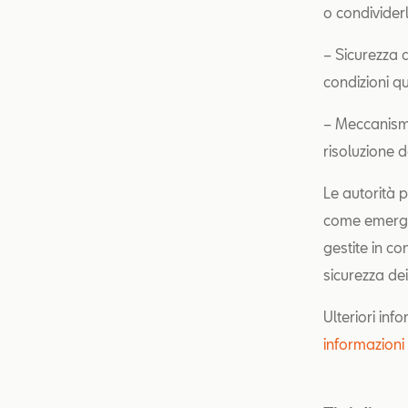
o condividerl
– Sicurezza d
condizioni q
– Meccanismi
risoluzione de
Le autorità p
come emergen
gestite in co
sicurezza dei
Ulteriori inf
informazioni