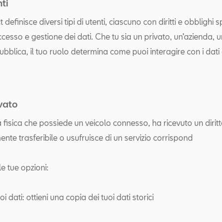
nti
definisce diversi tipi di utenti, ciascuno con diritti e obblighi sp
cesso e gestione dei dati. Che tu sia un privato, un’azienda, u
ubblica, il tuo ruolo determina come puoi interagire con i dati
vato
isica che possiede un veicolo connesso, ha ricevuto un diritto 
nte trasferibile o usufruisce di un servizio corrispond
e le tue opzioni:
uoi dati: ottieni una copia dei tuoi dati storici