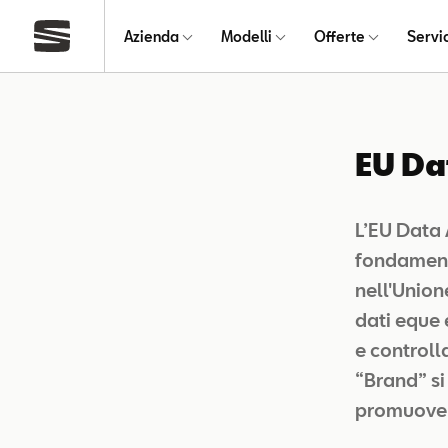
Azienda
Modelli
Offerte
Servi
EU Da
L’EU Data
fondamental
nell'Union
dati eque 
e controlla
“Brand” si
promuovend